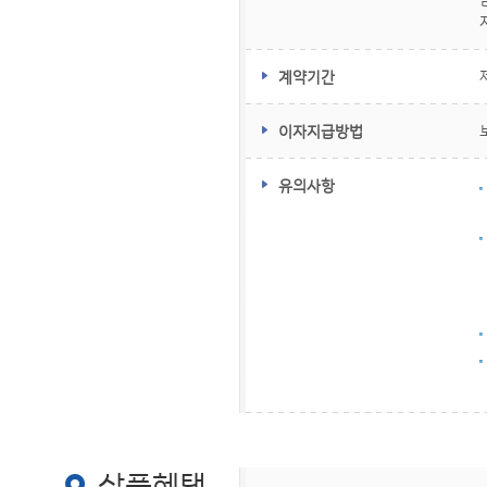
계약기간
이자지급방법
유의사항
상품혜택
상품혜택