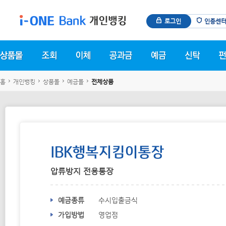
로그인
인증센
홈
개인뱅킹
상품몰
예금몰
전체상품
IBK행복지킴이통장
압류방지 전용통장
상품 안내
예금종류
수시입출금식
가입방법
영업점