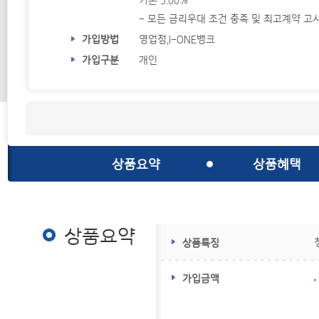
기본 5.00%
- 모든 금리우대 조건 충족 및 최고계약 고
가입방법
영업점,i-ONE뱅크
가입구분
개인
상품요약
상품혜택
상품요약
상품요약
상품특징
가입금액