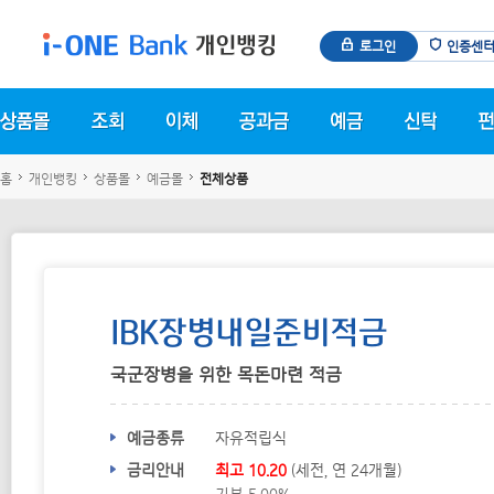
로그인
인증센
홈
개인뱅킹
상품몰
예금몰
전체상품
IBK장병내일준비적금
국군장병을 위한 목돈마련 적금
상품 안내
예금종류
자유적립식
금리안내
최고
10.20
(세전, 연 24개월)