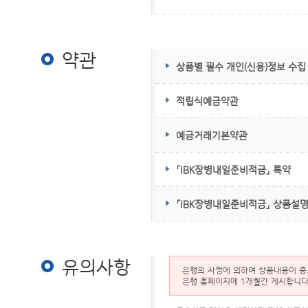
약관
약관
상품별 필수 개인(신용)정보 수집
적립식예금약관
예금거래기본약관
「IBK장병내일준비적금」 특약
「IBK장병내일준비적금」 상품설
유의사항
은행의 사정에 의하여 상품내용이 중도
은행 홈페이지에 1개월간 게시합니다