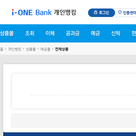
로그인
인증센
홈
개인뱅킹
상품몰
예금몰
전체상품
상품 안내