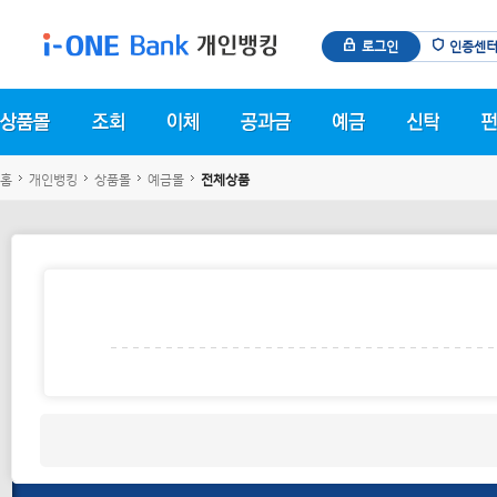
로그인
인증센
홈
개인뱅킹
상품몰
예금몰
전체상품
상품 안내