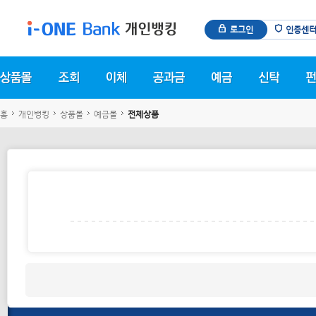
로그인
인증센
홈
개인뱅킹
상품몰
예금몰
전체상품
상품 안내