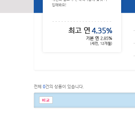
입해봐요!
테마검색 조건선택
최고 연
4.35
%
기본 연
2.85
%
(세전,
12
개월)
전체
0
건의 상품이 있습니다.
상품검색결과