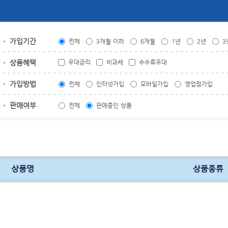
가입기간
전체
3개월 이하
6개월
1년
2년
3
상품혜택
우대금리
비과세
수수료우대
가입방법
전체
인터넷가입
모바일가입
영업점가입
판매여부
전체
판매중인 상품
상품명
상품종류