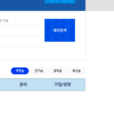
년 이상
테마검색
추천순
인기순
금리순
최신순
금리
가입/상담