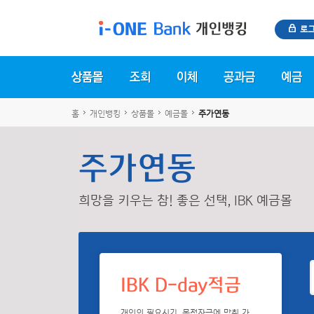
로
홈
개인뱅킹
상품몰
예금몰
주가연동
주가연동
희망을 키우는 참! 좋은 선택, IBK 예금몰
IBK D-day적금
개인의 필요시기, 목적자금에 맞춰 가