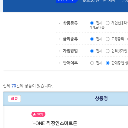
#내집마련
#전세자금
#
테마검색 조건선택
상품종류
전체
개인신용대
기카드대출
금리종류
전체
고정금리
가입방법
전체
인터넷가입
판매여부
전체
판매중인 
전체
70
건의 상품이 있습니다.
상품검색결과
상품명
인기
i-ONE 직장인스마트론