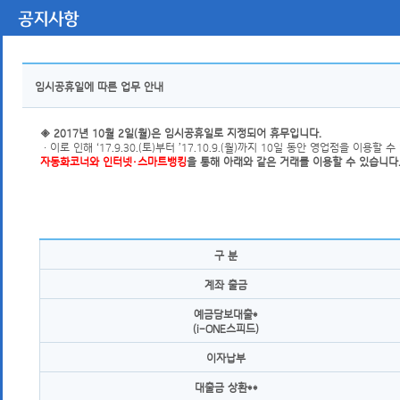
공지사항
공지사항 상세보기
임시공휴일에 따른 업무 안내
◈ 2017년 10월 2일(월)은 임시공휴일로 지정되어 휴무입니다.
ㆍ이로 인해 ‘17.9.30.(토)부터 ’17.10.9.(월)까지 10일 동안 영업점을 이용할 수
자동화코너와 인터넷・스마트뱅킹
을 통해 아래와 같은 거래를 이용할 수 있습니다
변경내용
구 분
계좌 출금
예금담보대출*
(i-ONE스피드)
이자납부
대출금 상환**