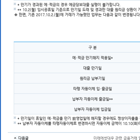
* 만기가 경과된 예・적금의 경우 예금담보대출 실행이 불가합니다.
** 10.2(월) 임시공휴일 기준으로
만기일 도래 및 경과한 대출 원리금
상환이 가
◈ 한편, 기존 2017.10.2.(월)에 거래가 가능했던 업무는 다음과 같이 변경됩니다
변경내용
구 분
예・적금 만기해지 적용일*
대출 만기일
원리금 납부기일
타행 자동이체 입・출금일
납부자 자동이체 출금일**
납부자 자동이체 입금일
* 만기일이 휴일인 예・적금을 만기 前영업일에 해지할 경우에도 정상이자율을 
** 납부자 자동이체를 타행자동이체로 변경하시면 자동이체 금액이 10.10(화)
목록
다음글
미래에셋대우 관련 금융거래 